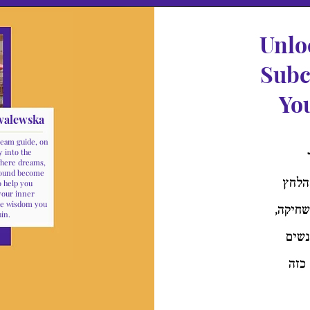
Unlo
Subc
You
walewska
ream guide, on
y into the
here dreams,
sound become
 הלחץ
o help you
your inner
the wisdom you
שחיקה,
hin.
נשים
 כזה