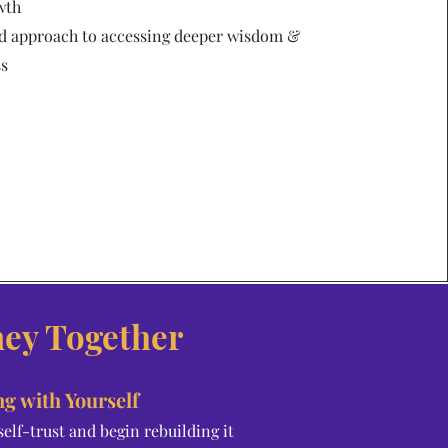
wth
d approach to accessing deeper wisdom &
s
ney Together
g with Yourself
lf-trust and begin rebuilding it