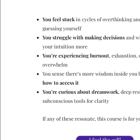
You feel stuck
in cycles of overthinking a
guessing yourself
You struggle with making decisions
and wi
your intuition more
You’re experiencing burnout
, exhaustion,
overwhelm
You sense there’s more wisdom inside you
how to access it
You’re curious about dreamwork,
deep res
subconscious tools for clarity
If any of these resonate, this course is for 
I feel the call!