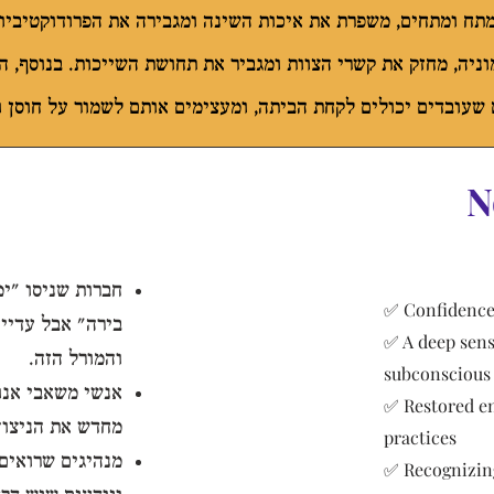
מתח ומתחים, משפרת את איכות השינה ומגבירה את הפרודוקטיביו
ניה, מחזק את קשרי הצוות ומגביר את תחושת השייכות. בנוסף, ה
שעובדים יכולים לקחת הביתה, ומעצימים אותם לשמור על חוסן וא
N
חברות שניסו "ימ
✅ Confidence 
בירה" אבל עדיין
✅ A deep sens
והמורל הזה.
subconscious
אנשי משאבי אנו
✅ Restored en
מחדש את הניצוץ
practices
מנהיגים שרואים
✅ Recognizing