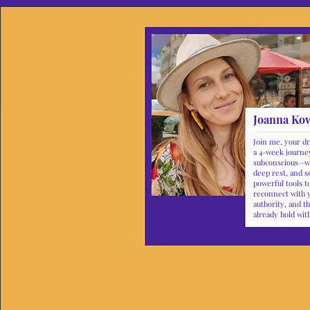
Joanna Ko
Join me, your d
a 4-week journe
subconscious—w
deep rest, and 
powerful tools t
reconnect with 
authority, and 
already hold wit