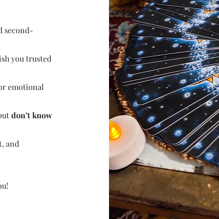
nd second-
sh you trusted
 or emotional
 but
don’t know
t, and
you!