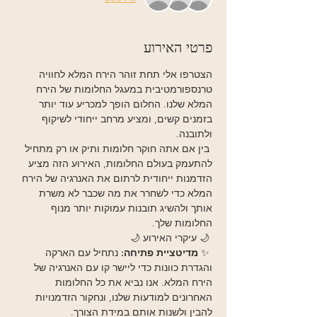
פרטי האירוע
הצטרפו אלי תחת זוהר הירח המלא לחוויה 
טרנספורמטיבית במעגל החלומות של הירח 
המלא שלנו. החלום הופך למכריע עוד יותר 
בזמנים קשים, ומציע מרחב ייחודי לשיקוף 
ולתובנה.
 בין אם אתה חוקר חלומות ותיק או רק מתחיל 
להתעמק בעולם החלומות, האירוע הזה מציע 
הזדמנות ייחודית לרתום את האנרגיה של הירח 
המלא כדי לשחרר את מה שכבר לא משרת 
אותך ולהשיג תובנות עמוקות יותר מנוף 
החלומות שלך.
 🌙 עיקרי האירוע 🌙
 ✨ 
מדיטציית פתיחה:
 נתחיל עם הארקה 
והגדרת כוונות כדי ליישר קו עם האנרגיה של 
הירח המלא. אנו נביא את כל החלומות 
האחרונים למודעות שלנו, ונחקור הזדמנויות 
להבין ולשנות אותם במידת הצורך.